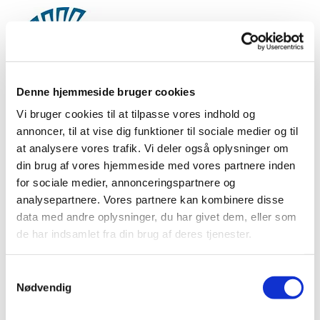
Denne hjemmeside bruger cookies
Vi bruger cookies til at tilpasse vores indhold og
Svendborg
annoncer, til at vise dig funktioner til sociale medier og til
at analysere vores trafik. Vi deler også oplysninger om
Folkeuniversitet
din brug af vores hjemmeside med vores partnere inden
for sociale medier, annonceringspartnere og
analysepartnere. Vores partnere kan kombinere disse
data med andre oplysninger, du har givet dem, eller som
Nyhedsbrev
de har indsamlet fra din brug af deres tjenester.
Samtykkevalg
Du kan her tegne abonnement på nyhedsbreve fra
Nødvendig
Svendborg Folkeuniversitet. Så får du nyheder direkte i
din mailboks om fx.