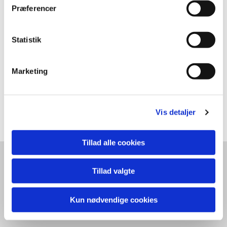
Præferencer
programmet for den kommende sæson
tilbud om arrangementer i løbet af en sæson
ændringer eller aflysninger af et arrangement
Statistik
Du kan altid opsige dit abonnement, hvis du ønsker det.
Marketing
Gå til
denne side
, hvis du ønsker at abonnere
på Svendborg Folkeuniversitets nyhedsbrev
Vis detaljer
Tillad alle cookies
svendborgfolkeuniversitet@gmail.com
Tillad valgte
Kun nødvendige cookies